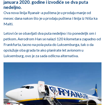
januara 2020. godine i izvodiće se dva puta
nedeljno.
Ova nova linija Ryanair-a puštena je u prodaju manje od
mesec dana nakon što je u prodaju puštena i linija iz Niša ka
Malti.
Letovi će se obavljati dva puta nedeljno i to ponedeljk om i
petkom. Aerodrom Han se nalazi 120 kilometara zapadno od
Frankfurta, tacno na pola puta do Luksemburga, tak o da
opslužuje oba grada te ako planirate let avionom u
Luksemburg, ovo je za sada odlicna alternativa.