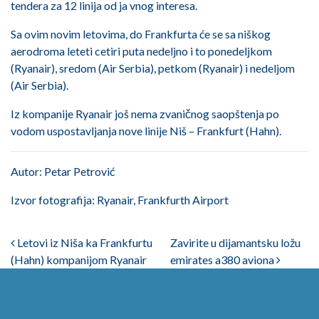
tendera za 12 linija od ja vnog interesa.
Sa ovim novim letovima, do Frankfurta će se sa niškog
aerodroma leteti cetiri puta nedeljno i to ponedeljkom
(Ryanair), sredom (Air Serbia), petkom (Ryanair) i nedeljom
(Air Serbia).
Iz kompanije Ryanair još nema zvaničnog saopštenja po
vodom uspostavljanja nove linije Niš – Frankfurt (Hahn).
Autor: Petar Petrović
Izvor fotografija: Ryanair, Frankfurth Airport
Post navigation
Letovi iz Niša ka Frankfurtu
Zavirite u dijamantsku ložu
(Hahn) kompanijom Ryanair
emirates a380 aviona