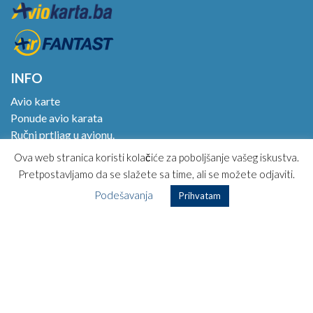
INFO
Avio karte
Ponude avio karata
Ručni prtljag u avionu.
Online check in!
Ova web stranica koristi kolačiće za poboljšanje vašeg iskustva.
Magazin
Pretpostavljamo da se slažete sa time, ali se možete odjaviti.
Kako kupiti avio kartu?
Podešavanja
Prihvatam
Opšti uslovi korišćenja
Posebni uslovi putovanja
Najčešća pitanja
Kontakt
Jooble Bosna
TOP DESTINACIJE