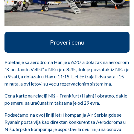
Proveri cenu
Poletanje sa aerodroma Han je u 6:20, a dolazak na aerodrom
“K onstantin Veliki” u Nišu je u 8:35, dok je povratak iz Niša je
u 9 sati, a dolazak u Han u 11:15. L et će trajati dva sata i 15
minuta, a ovi letovi su već u rezervacionim sistemima.
Cena karte na relaciji Niš – Frankfurt (Hahn) i obratno, dakle
po smeru, sa uračunatim taksama je od 29 evra.
Podsećamo, na ovoj liniji leti i kompanija Air Serbia gde se
Ryanair posta vlja kao direktan konkurent sa Aerodoroma u
Nišu. Srpska kompanija je uspostavila ovu liniju na osnovu