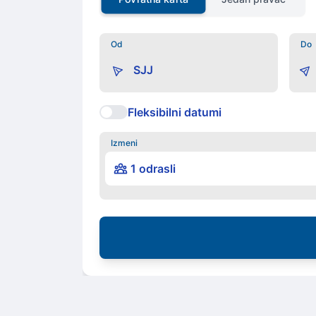
Od
Do
Fleksibilni datumi
Izmeni
1 odrasli