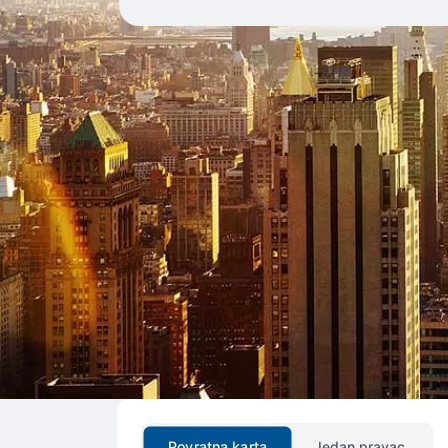
Povratna karta
Jedan pravac