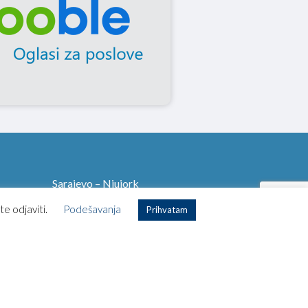
Sarajevo – Njujork
Sarajevo – Istanbul
te odjaviti.
Podešavanja
Prihvatam
Sarajevo – Amsterdam
Sarajevo – Lisabon