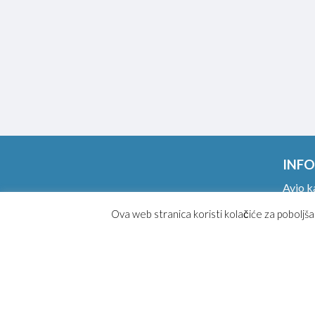
INFO
Avio k
Ponude
Ova web stranica koristi kolačiće za poboljša
Ručni p
Online
Magaz
Kako k
Opšti 
Posebn