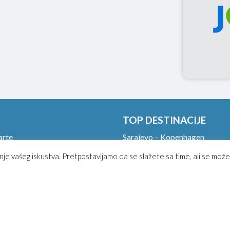
TOP DESTINACIJE
arte
Sarajevo – Kopenhagen
 avio karata
Sarajevo – Los Anđeles
nje vašeg iskustva. Pretpostavljamo da se slažete sa time, ali se može
rtljag u avionu.
Sarajevo – Havana
 check in!
Sarajevo – Rim
in
Sarajevo – Dubai
upiti avio kartu?
Sarajevo – Pariz
uslovi korišćenja
Sarajevo – Moskva
i uslovi putovanja
Sarajevo – Milano