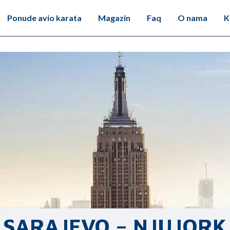
Ponude avio karata
Magazin
Faq
O nama
K
SARAJEVO – NJUJORK