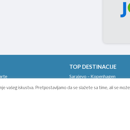
TOP DESTINACIJE
arte
Sarajevo – Kopenhagen
 avio karata
Sarajevo – Los Anđeles
nje vašeg iskustva. Pretpostavljamo da se slažete sa time, ali se može
rtljag u avionu.
Sarajevo – Havana
 check in!
Sarajevo – Rim
in
Sarajevo – Dubai
upiti avio kartu?
Sarajevo – Pariz
uslovi korišćenja
Sarajevo – Moskva
i uslovi putovanja
Sarajevo – Milano