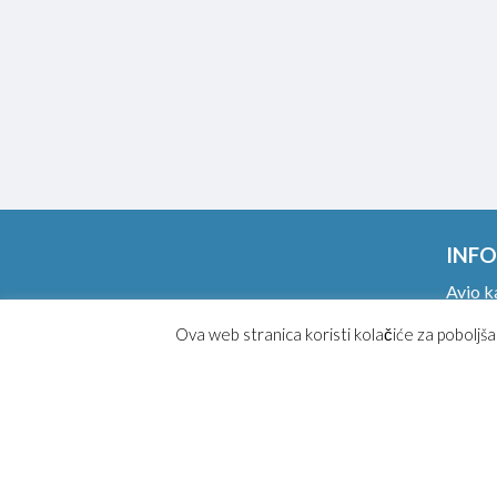
INFO
Avio k
Ponude
Ova web stranica koristi kolačiće za poboljša
Ručni p
Online
Magaz
Kako k
Opšti 
Posebn