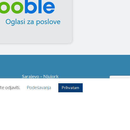
Sarajevo – Njujork
Sarajevo – Istanbul
te odjaviti.
Podešavanja
Prihvatam
Sarajevo – Amsterdam
Sarajevo – Lisabon