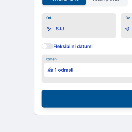
Od
Do
Fleksibilni datumi
Izmeni
1 odrasli