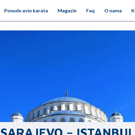
Ponude avio karata
Magazin
Faq
O nama
K
SARAJEVO – ISTANBUL