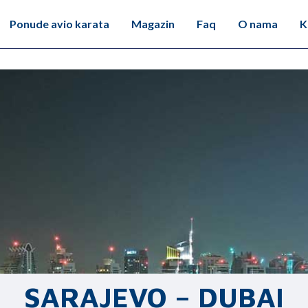
Ponude avio karata
Magazin
Faq
O nama
K
SARAJEVO – DUBAI