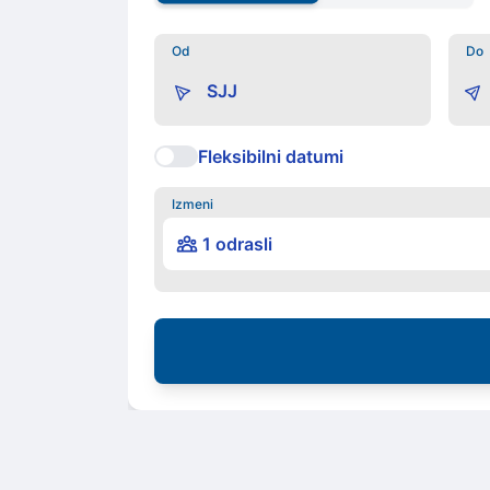
Od
Do
Fleksibilni datumi
Izmeni
1 odrasli