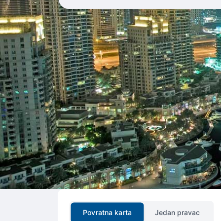
Povratna karta
Jedan pravac