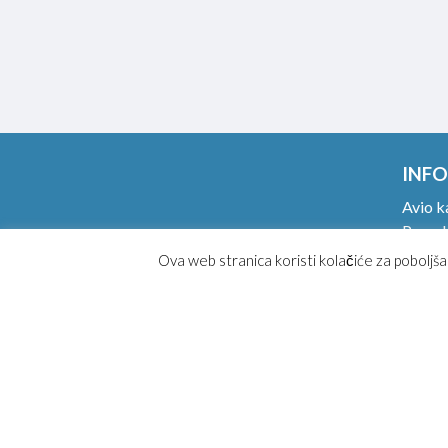
INFO
Avio k
Ponude
Ručni p
Ova web stranica koristi kolačiće za poboljša
Online
Magaz
Kako k
Opšti 
Posebn
Najčeš
Konta
Joobl