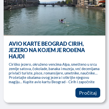
AVIO KARTE BEOGRAD CIRIH,
JEZERO NA KOJEM JE ROĐENA
HAJDI
Ciriško jezero, okruženo vencima Alpa, smešteno u srcu
zemlje satova, čokolade, banaka i muzeja, već decenijama
privlači turiste, pisce, romansijere, umetnike, naučnike…
Prošetajte obalama ovog jezera i otkrijte njegovu
magiju… Kupite avio kartu Beograd - Cirih i započnite
avanturu
Pročitaj