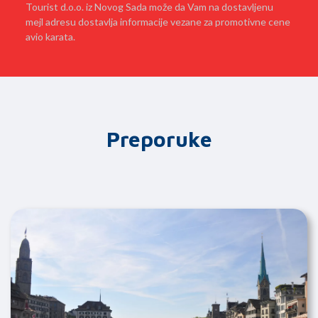
Tourist d.o.o. iz Novog Sada može da Vam na dostavljenu
mejl adresu dostavlja informacije vezane za promotivne cene
avio karata.
Preporuke