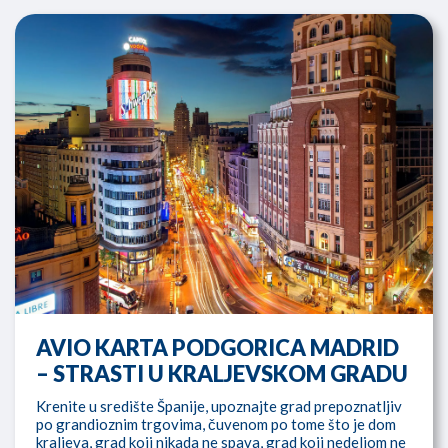
AVIO KARTA PODGORICA MADRID
– STRASTI U KRALJEVSKOM GRADU
Krenite u središte Španije, upoznajte grad prepoznatljiv
po grandioznim trgovima, čuvenom po tome što je dom
kraljeva, grad koji nikada ne spava, grad koji nedeljom ne