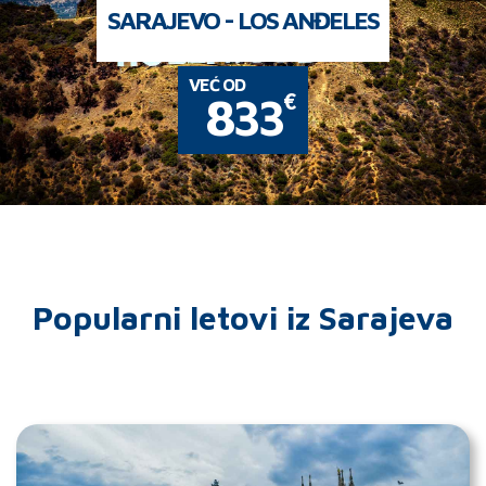
SARAJEVO - LOS ANĐELES
VEĆ OD
€
833
Popularni letovi iz Sarajeva