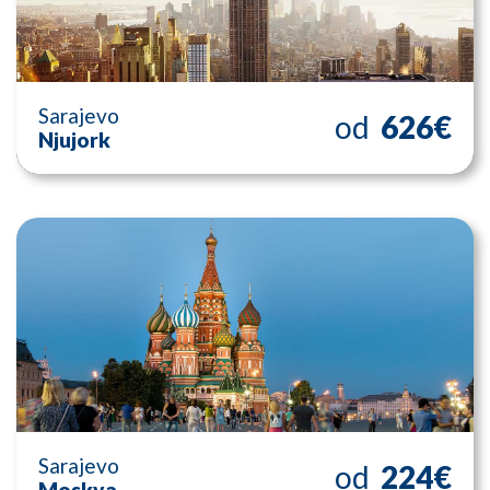
Sarajevo
od
626€
Njujork
Sarajevo
od
224€
Moskva