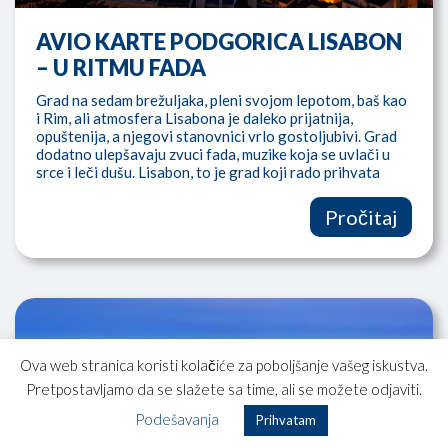
AVIO KARTE PODGORICA LISABON
– U RITMU FADA
Grad na sedam brežuljaka, pleni svojom lepotom, baš kao
i Rim, ali atmosfera Lisabona je daleko prijatnija,
opuštenija, a njegovi stanovnici vrlo gostoljubivi. Grad
dodatno ulepšavaju zvuci fada, muzike koja se uvlači u
srce i leči dušu. Lisabon, to je grad koji rado prihvata
svakog gosta, tako da se čovek oseća kao da bi tu mogao
ostati…
Pročitaj
Ova web stranica koristi kolačiće za poboljšanje vašeg iskustva.
Pretpostavljamo da se slažete sa time, ali se možete odjaviti.
Podešavanja
Prihvatam