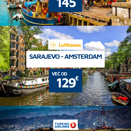
145
SARAJEVO - AMSTERDAM
VEĆ OD
€
129