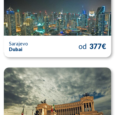
Sarajevo
od
377€
Dubai