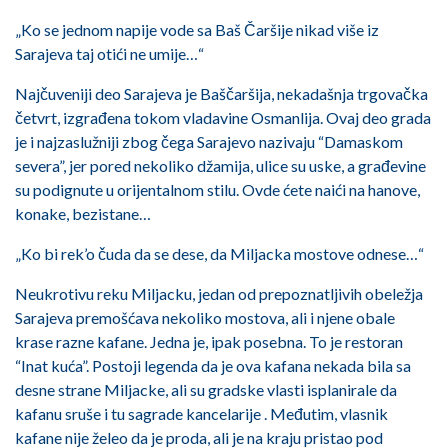
„Ko se jednom napije vode sa Baš Čaršije nikad više iz
Sarajeva taj otići ne umije…“
Najčuveniji deo Sarajeva je Baščaršija, nekadašnja trgovačka
četvrt, izgrađena tokom vladavine Osmanlija. Ovaj deo grada
je i najzaslužniji zbog čega Sarajevo nazivaju “Damaskom
severa”, jer pored nekoliko džamija, ulice su uske, a građevine
su podignute u orijentalnom stilu. Ovde ćete naići na hanove,
konake, bezistane…
„Ko bi rek’o čuda da se dese, da Miljacka mostove odnese…“
Neukrotivu reku Miljacku, jedan od prepoznatljivih obeležja
Sarajeva premošćava nekoliko mostova, ali i njene obale
krase razne kafane. Jedna je, ipak posebna. To je restoran
“Inat kuća”. Postoji legenda da je ova kafana nekada bila sa
desne strane Miljacke, ali su gradske vlasti isplanirale da
kafanu sruše i tu sagrade kancelarije . Međutim, vlasnik
kafane nije želeo da je proda, ali je na kraju pristao pod