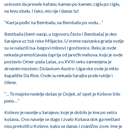
uslovom da presele kafanu, kamen po kamen, ciglu po ciglu,
na levu obalu. I tako, eto nje i danas tu!
“Kad ja pođo’ na Bembašu, na Bembašu po vodu…”
Bentbaša (bent-nasip, u izgovoru često i Bembaša) je deo
Sarajeva uz tok reke Miljacke. U vreme nastanka grada ovdje
su se nalazili Isa-begovi mlinovi i gostionice. Reku je ovde
nekada premošćavala ćuprija od jarećih mehova, koju je ovde
postavio Omer-paša Latas, a u XVIII veku zamenjena je
drvenim mostom. Dolaskom Austro-Ugarske ovde je niklo
kupalište Da Rive. Ovde su nekada Sarajke prale rublje i
ćilime.
“…Te majske nedelje došao je Osijek, al’ opet je Koševo bilo
puno…”
Koševo je naselje u Sarajevu, koje je dobilo je ime po vetru
košava.. Ovo naselje se dugo i zvalo Košava dok ga meštani
nisu prekstili u Koševo, kako se danas i zvanično zove. Ime je