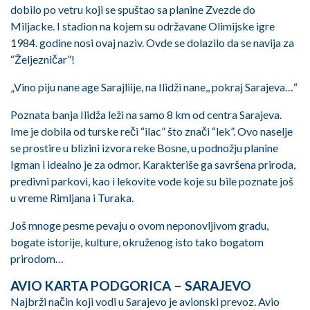
dobilo po vetru koji se spuštao sa planine Zvezde do
Miljacke. I stadion na kojem su održavane Olimijske igre
1984. godine nosi ovaj naziv. Ovde se dolazilo da se navija za
“Željezničar”!
„Vino piju nane age Sarajliije, na Ilidži nane,, pokraj Sarajeva…“
Poznata banja Ilidža leži na samo 8 km od centra Sarajeva.
Ime je dobila od turske reči “ilac” što znači “lek”. Ovo naselje
se prostire u blizini izvora reke Bosne, u podnožju planine
Igman i idealno je za odmor. Karakteriše ga savršena priroda,
predivni parkovi, kao i lekovite vode koje su bile poznate još
u vreme Rimljana i Turaka.
Još mnoge pesme pevaju o ovom neponovljivom gradu,
bogate istorije, kulture, okruženog isto tako bogatom
prirodom…
AVIO KARTA PODGORICA – SARAJEVO
Najbrži način koji vodi u Sarajevo je avionski prevoz. Avio