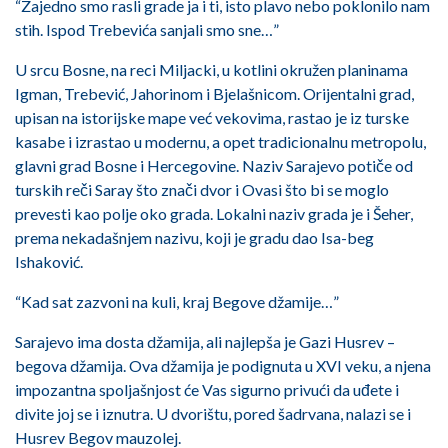
“Zajedno smo rasli grade ja i ti, isto plavo nebo poklonilo nam
stih. Ispod Trebevića sanjali smo sne…”
U srcu Bosne, na reci Miljacki, u kotlini okružen planinama
Igman, Trebević, Jahorinom i Bjelašnicom. Orijentalni grad,
upisan na istorijske mape već vekovima, rastao je iz turske
kasabe i izrastao u modernu, a opet tradicionalnu metropolu,
glavni grad Bosne i Hercegovine. Naziv Sarajevo potiče od
turskih reči Saray što znači dvor i Ovasi što bi se moglo
prevesti kao polje oko grada. Lokalni naziv grada je i Šeher,
prema nekadašnjem nazivu, koji je gradu dao Isa-beg
Ishaković.
“Kad sat zazvoni na kuli, kraj Begove džamije…”
Sarajevo ima dosta džamija, ali najlepša je Gazi Husrev –
begova džamija. Ova džamija je podignuta u XVI veku, a njena
impozantna spoljašnjost će Vas sigurno privući da uđete i
divite joj se i iznutra. U dvorištu, pored šadrvana, nalazi se i
Husrev Begov mauzolej.