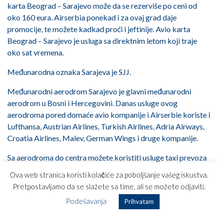
karta Beograd – Sarajevo može da se rezerviše po ceni od
oko 160 eura. Airserbia ponekad i za ovaj grad daje
promocije, te možete kadkad proći i jeftinije. Avio karta
Beograd – Sarajevo je usluga sa direktnim letom koji traje
oko sat vremena.
Međunarodna oznaka Sarajeva je SJJ.
Međunarodni aerodrom Sarajevo je glavni međunarodni
aerodrom u Bosni i Hercegovini. Danas usluge ovog
aerodroma pored domaće avio kompanije i Airserbie koriste i
Lufthansa, Austrian Airlines, Turkish Airlines, Adria Airways,
Croatia Airlines, Malev, German Wings i druge kompanije.
Sa aerodroma do centra možete koristiti usluge taxi prevoza
ili autobusku liniju Centrotrans Eurolines-a. Raspored
Ova web stranica koristi kolačiće za poboljšanje vašeg iskustva.
polazaka možete pogledati na linku http://www.sarajevo-
Pretpostavljamo da se slažete sa time, ali se možete odjaviti.
airport.ba/vijest.php?id=468. Cena karte u jednom smeru je
Podešavanja
Prihvatam
oko 2 eura.